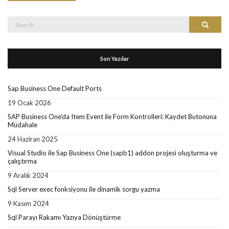
Search
Search
for:
Son Yazılar
Sap Business One Default Ports
19 Ocak 2026
SAP Business One’da Item Event ile Form Kontrolleri: Kaydet Butonuna
Müdahale
24 Haziran 2025
Visual Studio ile Sap Business One (sapb1) addon projesi oluşturma ve
çalıştırma
9 Aralık 2024
Sql Server exec fonksiyonu ile dinamik sorgu yazma
9 Kasım 2024
Sql Parayı Rakamı Yazıya Dönüştürme