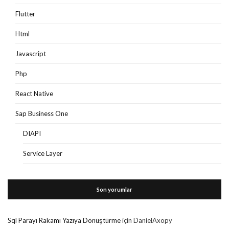
Flutter
Html
Javascript
Php
React Native
Sap Business One
DIAPI
Service Layer
Son yorumlar
Sql Parayı Rakamı Yazıya Dönüştürme
için
DanielAxopy