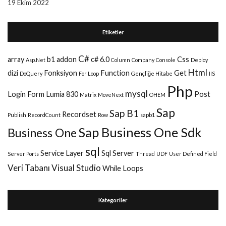
19 Ekim 2022
Etiketler
C#
array
b1 addon
c# 6.0
Css
Asp.Net
Column
Company
Console
Deploy
Html
dizi
Fonksiyon
Function
Get
DoQuery
For Loop
Gençliğe Hitabe
IIS
Php
mysql
Login Form
Lumia 830
Post
Matrix
MoveNext
OHEM
Sap
Sap B1
Recordset
Publish
RecordCount
Row
sapb1
Sap Business One Sdk
Business One
sql
Service Layer
Sql Server
Server Ports
Thread
UDF
User Defined Field
Veri Tabanı
Visual Studio
While Loops
Kategoriler