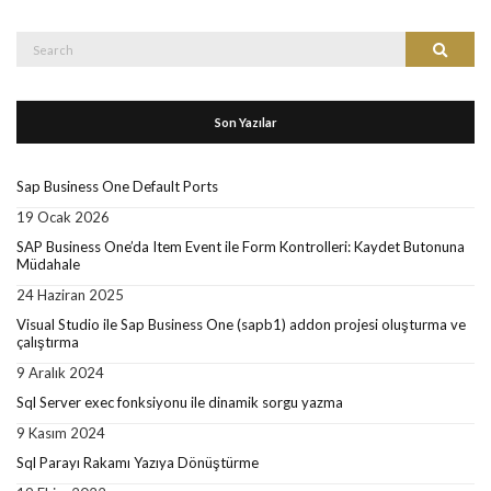
Search
Search
for:
Son Yazılar
Sap Business One Default Ports
19 Ocak 2026
SAP Business One’da Item Event ile Form Kontrolleri: Kaydet Butonuna
Müdahale
24 Haziran 2025
Visual Studio ile Sap Business One (sapb1) addon projesi oluşturma ve
çalıştırma
9 Aralık 2024
Sql Server exec fonksiyonu ile dinamik sorgu yazma
9 Kasım 2024
Sql Parayı Rakamı Yazıya Dönüştürme