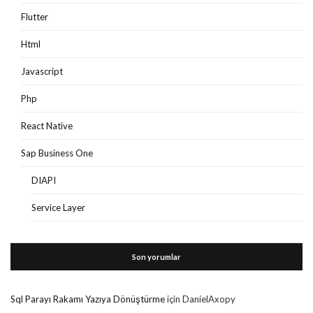
Flutter
Html
Javascript
Php
React Native
Sap Business One
DIAPI
Service Layer
Son yorumlar
Sql Parayı Rakamı Yazıya Dönüştürme
için
DanielAxopy