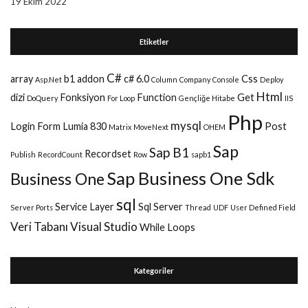
19 Ekim 2022
Etiketler
C#
array
b1 addon
c# 6.0
Css
Asp.Net
Column
Company
Console
Deploy
Html
dizi
Fonksiyon
Function
Get
DoQuery
For Loop
Gençliğe Hitabe
IIS
Php
mysql
Login Form
Lumia 830
Post
Matrix
MoveNext
OHEM
Sap
Sap B1
Recordset
Publish
RecordCount
Row
sapb1
Sap Business One Sdk
Business One
sql
Service Layer
Sql Server
Server Ports
Thread
UDF
User Defined Field
Veri Tabanı
Visual Studio
While Loops
Kategoriler